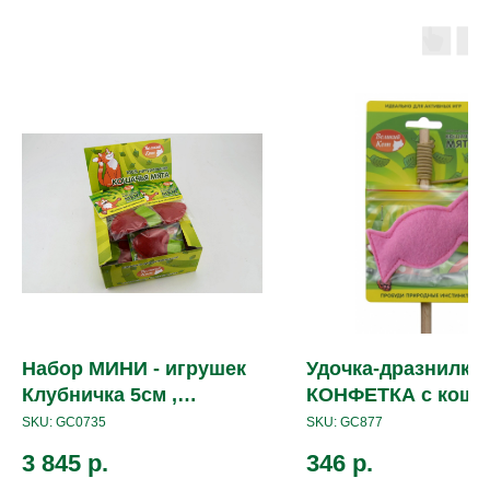
Набор МИНИ - игрушек
Удочка-дразнилка
Клубничка 5см ,
КОНФЕТКА с коша
наполнитель кошачья
мятой
SKU:
GC0735
SKU:
GC877
мята (20 шт. в коробе)
3 845
р.
346
р.