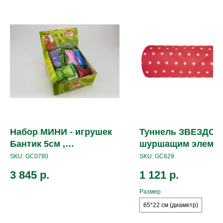
Набор МИНИ - игрушек
Туннель ЗВЕЗДОЧ
Бантик 5см ,
шуршащим элеме
наполнитель кошачья
цвет - красный дл
SKU:
GC0780
SKU:
GC629
мята (20 шт. в коробе)
см, диаметр 22 см
3 845
р.
1 121
р.
Размер
65*22 см (диаметр)