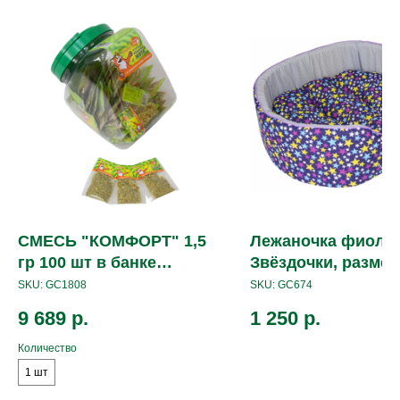
СМЕСЬ "КОМФОРТ" 1,5
Лежаночка фиоле
гр 100 шт в банке
Звёздочки, размер
состав: кошачья мята,
51*40*16 см
SKU:
GC1808
SKU:
GC674
календула, корень
9 689
р.
1 250
р.
солодки
Количество
1 шт